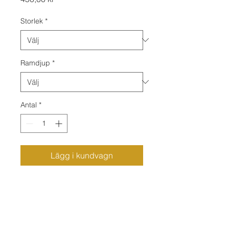
Storlek
*
Ramdjup
*
Antal
*
Lägg i kundvagn
Monterad på 2 eller 4 cm djup
träram