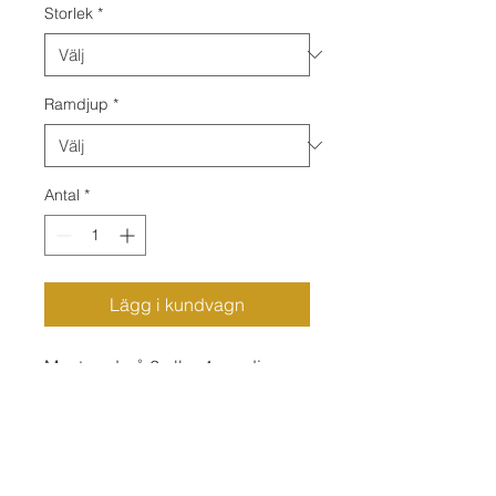
Storlek
*
Ramdjup
*
Antal
*
Lägg i kundvagn
Monterad på 2 eller 4 cm djup
träram (150x100cm = 3 cm ram)