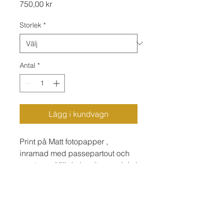
Pris
750,00 kr
Storlek
*
Antal
*
Lägg i kundvagn
Print på Matt fotopapper ,
inramad med passepartout och
svart ram. Vill du ha vit ram: skriv i
kommentar.