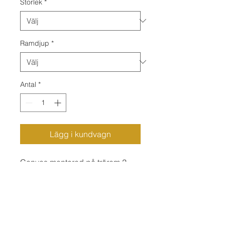
Storlek
*
Ramdjup
*
Antal
*
Lägg i kundvagn
Canvas monterad på träram 2
eller 4 cm djup