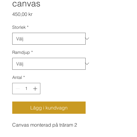
canvas
Pris
450,00 kr
Storlek
*
Ramdjup
*
Antal
*
Lägg i kundvagn
Canvas monterad på träram 2
eller 4 cm djup. Finns i stående