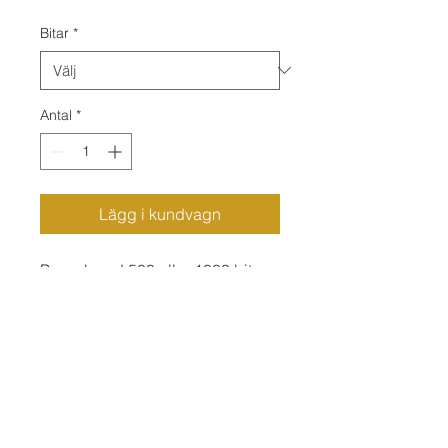
Bitar
*
Antal
*
Lägg i kundvagn
Pussel med 500 eller 1000 bitar
henrik.drake@gmail.com