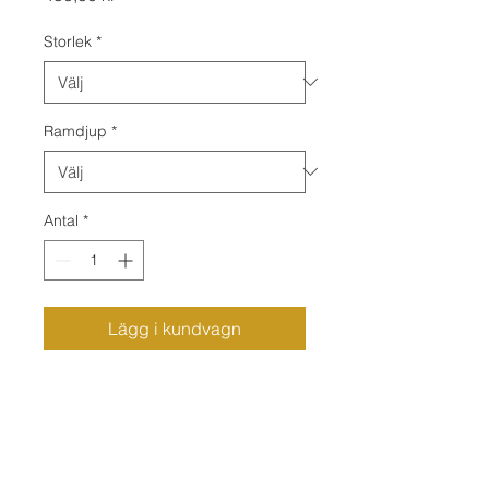
Storlek
*
Ramdjup
*
Antal
*
Lägg i kundvagn
Canvas monterad på träram, 2
cm eller 4 cm djup